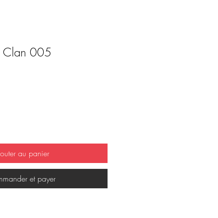
 Clan 005
outer au panier
mander et payer