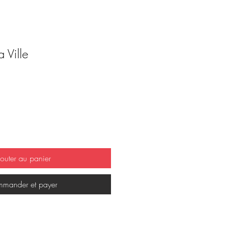
 Ville
outer au panier
mander et payer