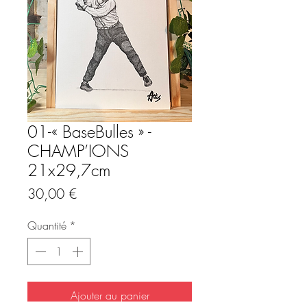
01-« BaseBulles » -
CHAMP’IONS
21x29,7cm
Prix
30,00 €
Quantité
*
Ajouter au panier