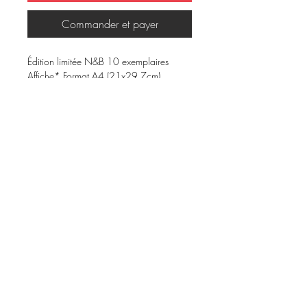
Commander et payer
Édition limitée N&B 10 exemplaires
Affiche* Format A4 (21x29,7cm)
Papier texturé non blanchi 300g/m2
Imprimée à Reims chez BurotypeCopies
Série « Nature For The Future »
Collection « NatureXFuture »
* affiche vendue seule, non encadrée
Conditions Générales de Vente et Mentions Légales